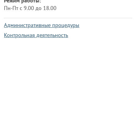
Режим работы:
Пн-Пт с 9.00 до 18.00
Административные процедуры
Контрольная деятельность
Работа по противодействию коррупции
Справочная информация
Конкурс фотографий
Охрана труда
PRESIDENT.GOV.BY
Сайт Президента Республики
Беларусь