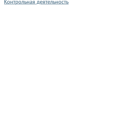
Контрольная деятельность
Работа по противодействию коррупции
Справочная информация
Конкурс фотографий
Охрана труда
PRESIDENT.GOV.BY
Сайт Президента Республики
Беларусь