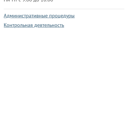
Административные процедуры
Контрольная деятельность
Работа по противодействию коррупции
Справочная информация
Конкурс фотографий
Охрана труда
PRESIDENT.GOV.BY
Сайт Президента Республики
Беларусь