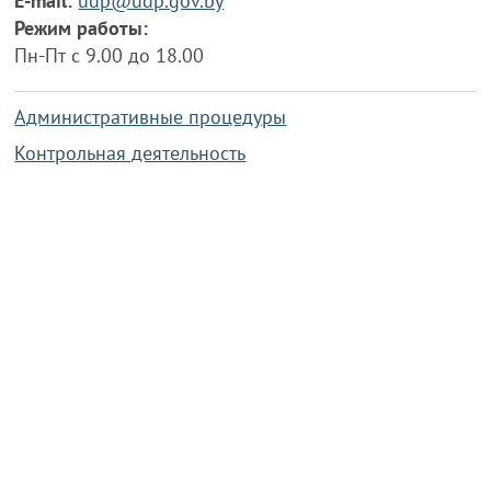
E-mail:
udp@udp.gov.by
Режим работы:
Пн-Пт с 9.00 до 18.00
Административные процедуры
Контрольная деятельность
Работа по противодействию коррупции
Справочная информация
Конкурс фотографий
Охрана труда
PRESIDENT.GOV.BY
Сайт Президента Республики
Беларусь