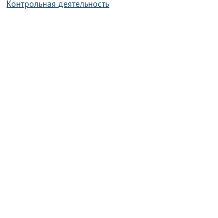
Контрольная деятельность
Работа по противодействию коррупции
Справочная информация
Конкурс фотографий
Охрана труда
PRESIDENT.GOV.BY
Сайт Президента Республики
Беларусь