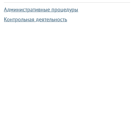
Административные процедуры
Контрольная деятельность
Работа по противодействию коррупции
Справочная информация
Конкурс фотографий
Охрана труда
PRESIDENT.GOV.BY
Сайт Президента Республики
Беларусь