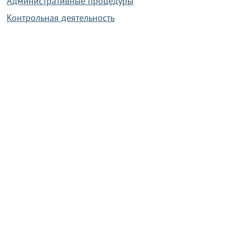
Административные процедуры
Контрольная деятельность
Работа по противодействию коррупции
Справочная информация
Конкурс фотографий
Охрана труда
PRESIDENT.GOV.BY
Сайт Президента Республики
Беларусь