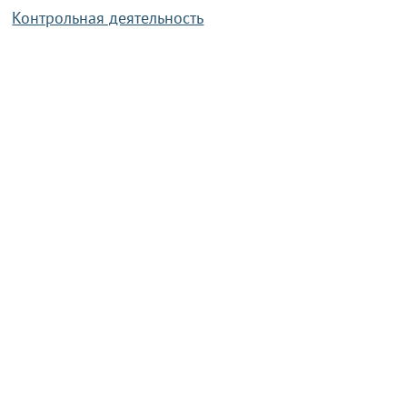
Контрольная деятельность
Работа по противодействию коррупции
Справочная информация
Конкурс фотографий
Охрана труда
PRESIDENT.GOV.BY
Сайт Президента Республики
Беларусь